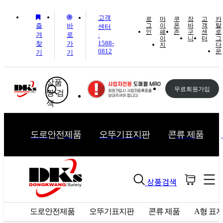
고객
로
마
쿠
장
고
카
즐
바
그
이
폰
바
객
탈
센터
인
페
존
구
센
로
겨
로
:
이
니
터
그
1588-
찾
가
지
다
0812
운
기
기
상품
무료회원가입
명 검
색
도로안전제품
오뚜기표지판
콘류 제품
상품검색
도로안전제품
오뚜기표지판
콘류 제품
A형 표