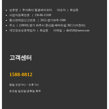
상호명
주식회사 동광세이프티
대표자
최상돈
사업자등록번호
130-86-15109
통신판매업신고번호
2012-경기파주-3580
주소
(10810) 경기 파주시 문산읍 배머리길 382 2 (이천리)
개인정보보호책임자
최상돈
이메일
dk4520@naver.com
고객센터
1588-0812
평일 오전 9시 ~ 오후 5시
토요일 일요일/공휴일 휴무