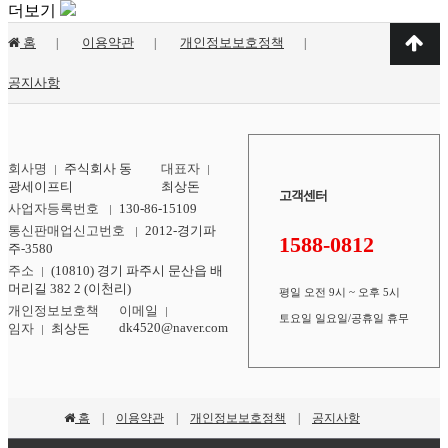
더보기
홈
이용약관
개인정보보호정책
공지사항
회사명
주식회사 동
대표자
광세이프티
최상돈
고객센터
사업자등록번호
130-86-15109
통신판매업신고번호
2012-경기파
1588-0812
주-3580
주소
(10810) 경기 파주시 문산읍 배
머리길 382 2 (이천리)
평일 오전 9시 ~ 오후 5시
개인정보보호책
이메일
토요일 일요일/공휴일 휴무
dk4520@naver.com
임자
최상돈
홈
이용약관
개인정보보호정책
공지사항