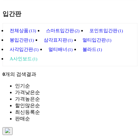
입간판
전체상품
스마트입간판
포인트입간판
(13)
(2)
(1)
봉입간판
삼각표지판
멀티입간판
(1)
(1)
(1)
사각입간판
멀티배너
볼라드
(1)
(1)
(1)
A사인보드
(1)
0
개의 검색결과
인기순
가격낮은순
가격높은순
할인많은순
최신등록순
판매순